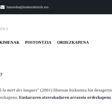
batzordea@euskerabizirik.eus
RDEA
KIMENAK
POSTONTZIA
ORDEZKAPENA
k?
à la mort des langues
” (2001) liburuan hizkuntza bat desagertz
rdezkapena.
Euskararen atzerakadaren arrazoia ordezkapena