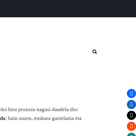
Toggle
search
form
eko hiru prozesu nagusi daudela dio:
 da
; hain zuzen, euskara gaztelania eta