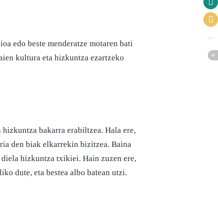
sioa edo beste menderatze motaren bati
raien kultura eta hizkuntza ezartzeko
 hizkuntza bakarra erabiltzea. Hala ere,
ria den biak elkarrekin bizitzea. Baina
diela hizkuntza txikiei. Hain zuzen ere,
iko dute, eta bestea albo batean utzi.