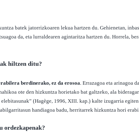
ntza batek jatorrizkoaren lekua hartzen du. Gehienetan, inba
tsuagoa da, eta lurraldearen agintaritza hartzen du. Horrela, be
k hiltzen ditu?
erabilera berdinerako, ez da erosoa
. Errazagoa eta arinagoa da
nahikoa ote den hizkuntza horietako bat galtzeko, ala bideragar
lebitasunak” (Hagège, 1996, XIII. kap.) kalte izugarria egiten 
bilgarritasun handiagoa badu, herritarrek hizkuntza hori erabil
tu ordezkapenak?