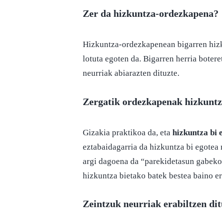
Zer da hizkuntza-ordezkapena?
Hizkuntza-ordezkapenean bigarren hizku
lotuta egoten da. Bigarren herria botere
neurriak abiarazten dituzte.
Zergatik ordezkapenak hizkuntza
Gizakia praktikoa da, eta
hizkuntza bi 
eztabaidagarria da hizkuntza bi egotea 
argi dagoena da “parekidetasun gabeko e
hizkuntza bietako batek bestea baino era
Zeintzuk neurriak erabiltzen di