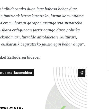
 ahalbideratuko duen lege babesa behar dute
n funtzioak berreskuratzeko, hiztun komunitatea
ta eremu horien garapen jasangarria sustatzeko
uskara erdigunean jarriz egingo diren politika
ekonomiari, lurralde antolaketari, kulturari,
ei euskaratik begiratzeko jauzia egin behar dugu
”.
kel Zalbideren bideoa: