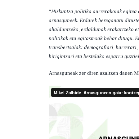
“
Hizkuntza politika aurrerakoiak egitea
arnasguneek. Erdarek bereganatu dituzte
ahalduntzeko, erdaldunak erakartzeko e
politikak eta egitasmoak behar ditugu. E
transbertsalak: demografiari, harrerari, 
hirigintzari eta bestelako esparru guzti
Arnasguneak zer diren azaltzen dauen Mi