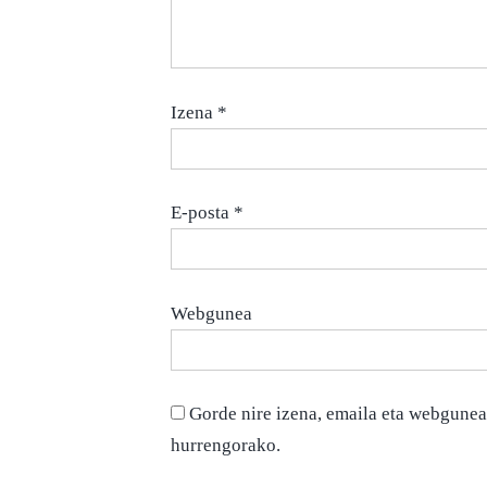
Izena
*
E-posta
*
Webgunea
Gorde nire izena, emaila eta webgunea
hurrengorako.