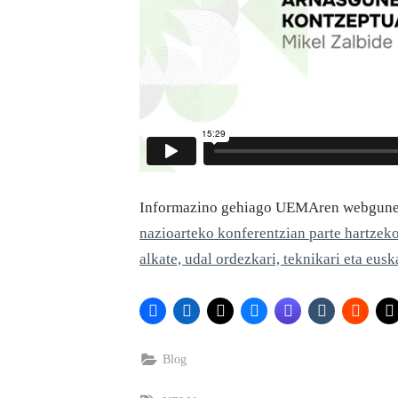
Informazino gehiago UEMAren webgunea
nazioarteko konferentzian parte hartzek
alkate, udal ordezkari, teknikari eta eusk
Blog