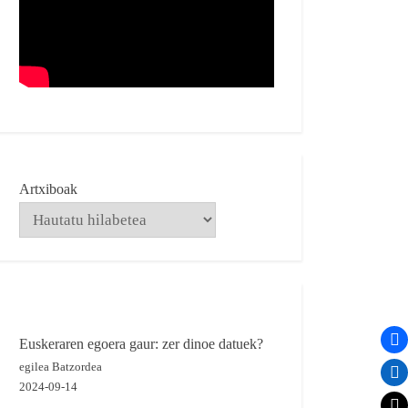
Artxiboak
Euskeraren egoera gaur: zer dinoe datuek?
egilea Batzordea
2024-09-14