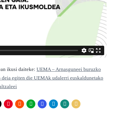
n ikusi daiteke:
UEMA – Arnasguneei buruzko
o deia egiten die UEMAk udalerri euskaldunetako
altzaleei