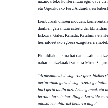
nazinoarteko konferentzia egin dabe urri
eta Gipuzkoako Foru Aldundiaren babesl
Izenburuak dinoen moduan, konferentzian
daukien garrantzia aztertu da. Ekitaldian 
Eskozia, Gales, Kanada, Katalunia eta Heg
herrialdeetako egoera ezagutzera emotek
Ekitaldiak makina bat datu, esaldi eta iz
nabarmentzekoak izan dira Miren Segur
“
Arnasguneak desagertuz gero, biziberri
gerturatuko gara desagertzetik gu baino
hori gerta dadin utzi. Arnasguneak eta u
lerroan jarri behar ditugu. Lurralde estr
adostu eta abiarazi beharra dugu
”.