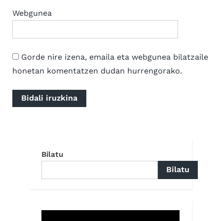
Webgunea
Gorde nire izena, emaila eta webgunea bilatzaile
honetan komentatzen dudan hurrengorako.
Bilatu
Bilatu