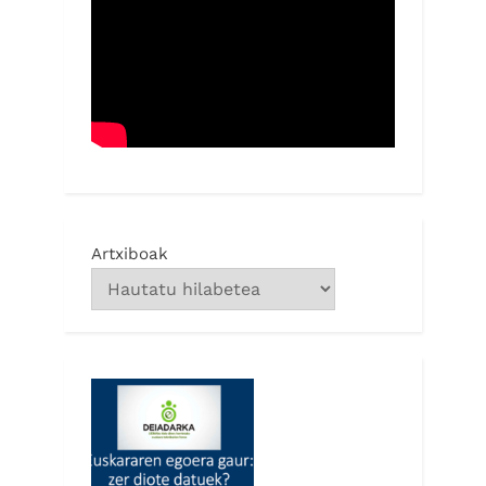
Artxiboak