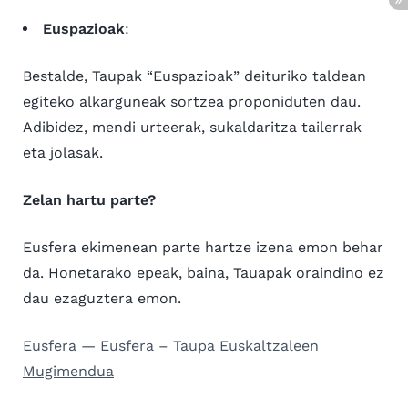
Euspazioak
:
Bestalde, Taupak “Euspazioak” deituriko taldean
egiteko alkarguneak sortzea proponiduten dau.
Adibidez, mendi urteerak, sukaldaritza tailerrak
eta jolasak.
Zelan hartu parte?
Eusfera ekimenean parte hartze izena emon behar
da. Honetarako epeak, baina, Tauapak oraindino ez
dau ezaguztera emon.
Eusfera — Eusfera – Taupa Euskaltzaleen
Mugimendua