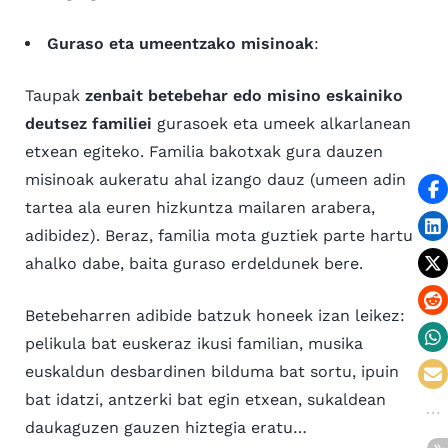
Guraso eta umeentzako misinoak
:
Taupak
zenbait betebehar edo misino eskainiko
deutsez familiei
gurasoek eta umeek alkarlanean
etxean egiteko. Familia bakotxak gura dauzen
misinoak aukeratu ahal izango dauz (umeen adin
tartea ala euren hizkuntza mailaren arabera,
adibidez). Beraz, familia mota guztiek parte hartu
ahalko dabe, baita guraso erdeldunek bere.
Betebeharren adibide batzuk honeek izan leikez:
pelikula bat euskeraz ikusi familian, musika
euskaldun desbardinen bilduma bat sortu, ipuin
bat idatzi, antzerki bat egin etxean, sukaldean
daukaguzen gauzen hiztegia eratu…