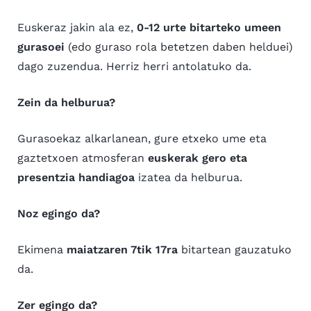
Euskeraz jakin ala ez,
0-12 urte bitarteko umeen
gurasoei
(edo guraso rola betetzen daben helduei)
dago zuzendua. Herriz herri antolatuko da.
Zein da helburua?
Gurasoekaz alkarlanean, gure etxeko ume eta
gaztetxoen atmosferan
euskerak gero eta
presentzia handiagoa
izatea da helburua.
Noz egingo da?
Ekimena
maiatzaren 7tik 17ra
bitartean gauzatuko
da.
Zer egingo da?