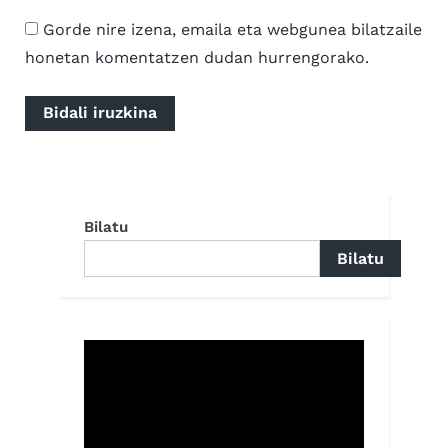
Gorde nire izena, emaila eta webgunea bilatzaile
honetan komentatzen dudan hurrengorako.
Bilatu
Bilatu