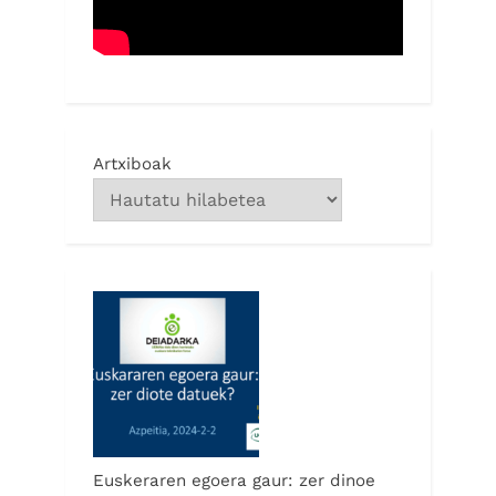
Artxiboak
Euskeraren egoera gaur: zer dinoe