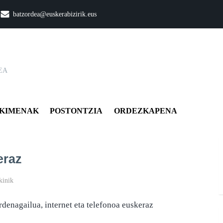
batzordea@euskerabizirik.eus
EA
KIMENAK
POSTONTZIA
ORDEZKAPENA
eraz
Teknologia
kinik
barriak
denagailua, internet eta telefonoa euskeraz
euskeraz
sarreran