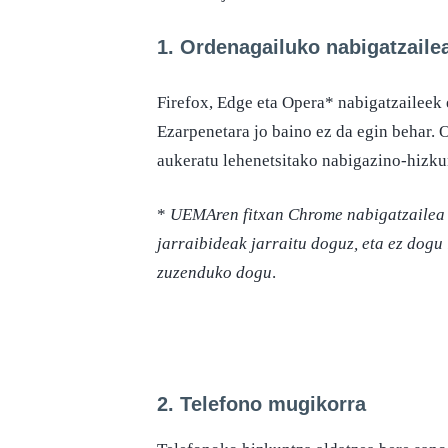
1. Ordenagailuko nabigatzaile
Firefox, Edge eta Opera* nabigatzaileek
Ezarpenetara jo baino ez da egin behar. 
aukeratu lehenetsitako nabigazino-hizkun
*
UEMAren fitxan Chrome nabigatzailea e
jarraibideak jarraitu doguz, eta ez dogu 
zuzenduko dogu
.
2. Telefono mugikorra