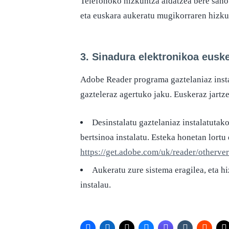
Telefonoko hizkuntza aldatzea bere sano
eta euskara aukeratu mugikorraren hizku
3. Sinadura elektronikoa euske
Adobe Reader programa gaztelaniaz instal
gazteleraz agertuko jaku. Euskeraz jartz
Desinstalatu gaztelaniaz instalatuta
bertsinoa instalatu. Esteka honetan lortu
https://get.adobe.com/uk/reader/otherve
Aukeratu zure sistema eragilea, eta 
instalau.