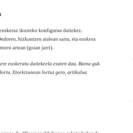
a
 euskeraz ikusteko konfigurau daitekez.
Ondoren, hizkuntzen atalean sartu, eta euskera
tzen artean (goian jarri).
re euskeratu daitekeela esaten dau. Baina guk
lortu. Etorkizunean lortuz gero, artikulua