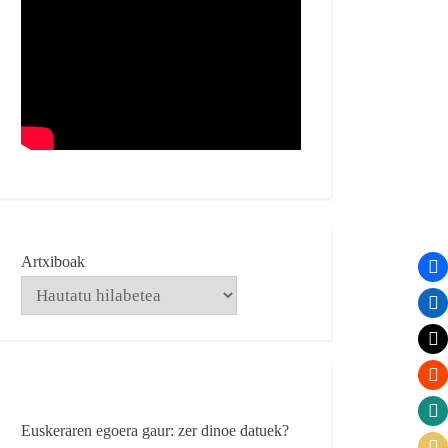
Artxiboak
Euskeraren egoera gaur: zer dinoe datuek?