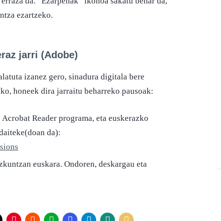
 erraza da. “Ezarpenak” ikonoa sakatu behar da,
ntza ezartzeko.
raz jarri (Adobe)
atuta izanez gero, sinadura digitala bere
eko, honeek dira jarraitu beharreko pausoak:
ko Acrobat Reader programa, eta euskerazko
 daiteke(doan da):
rsions
hizkuntzan euskara. Ondoren, deskargau eta