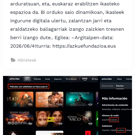
arduratsuan, eta, euskaraz erabiltzen ikasteko
espazioa da. Bi orduko saio dinamikoan, ikasleek
ingurune digitala ulertu, zalantzan jarri eta
eraldatzeko baliagarriak izango zaizkien tresnen
berri izango dute.. Egilea: –Argitalpen-data:
2026/06/4Iturria: https://azkuefundazioa.eus
Albisteak