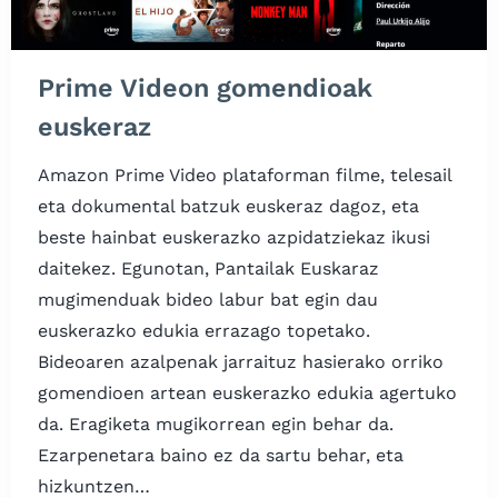
Prime Videon gomendioak
euskeraz
Amazon Prime Video plataforman filme, telesail
eta dokumental batzuk euskeraz dagoz, eta
beste hainbat euskerazko azpidatziekaz ikusi
daitekez. Egunotan, Pantailak Euskaraz
mugimenduak bideo labur bat egin dau
euskerazko edukia errazago topetako.
Bideoaren azalpenak jarraituz hasierako orriko
gomendioen artean euskerazko edukia agertuko
da. Eragiketa mugikorrean egin behar da.
Ezarpenetara baino ez da sartu behar, eta
hizkuntzen…