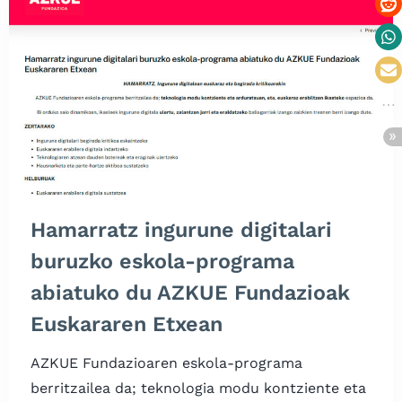
Hamarratz ingurune digitalari
buruzko eskola-programa
abiatuko du AZKUE Fundazioak
Euskararen Etxean
AZKUE Fundazioaren eskola-programa
berritzailea da; teknologia modu kontziente eta