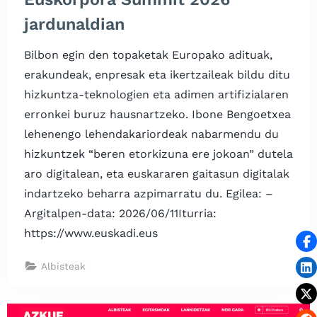
jardunaldian
Bilbon egin den topaketak Europako adituak,
erakundeak, enpresak eta ikertzaileak bildu ditu
hizkuntza-teknologien eta adimen artifizialaren
erronkei buruz hausnartzeko. Ibone Bengoetxea
lehenengo lehendakariordeak nabarmendu du
hizkuntzek “beren etorkizuna ere jokoan” dutela
aro digitalean, eta euskararen gaitasun digitalak
indartzeko beharra azpimarratu du. Egilea: –
Argitalpen-data: 2026/06/11Iturria:
https://www.euskadi.eus
Albisteak