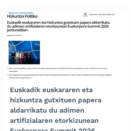
Euskadik euskararen eta
hizkuntza gutxituen papera
aldarrikatu du adimen
artifizialaren etorkizunean
Euskorpora Summit 2026