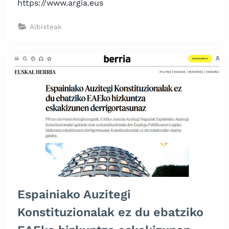
https://www.argia.eus
Albisteak
Espainiako Auzitegi
Konstituzionalak ez du ebatziko