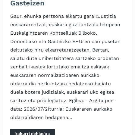
Gasteizen
Gaur, ehunka pertsona elkartu gara «Justizia
euskararentzat, euskara guztiontzat» lelopean
Euskalgintzaren Kontseiluak Bilboko,
Donostiako eta Gasteizko EHUren campusetan
deitutako hiru elkarretaratzeetan. Bertan,
salatu dute unibertsitatera sartzeko probetan
zenbait ikaslek lortutako emaitza eskasak
euskararen normalizazioaren aurkako
oldarraldia hezkuntzara hedatzeko baliatu
duela botere judizialak, euskarari uko egitea
sarituz eta pribilegiatuz. Egilea: –Argitalpen-
data: 2026/07/2Iturria: Euskararen aurkako
oldarraldiaren hedapena…
“Euskararen
Irakurri gehiago
»