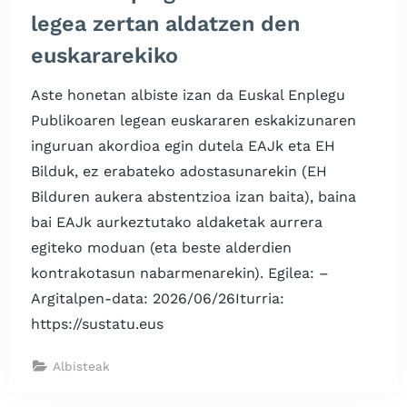
legea zertan aldatzen den
euskararekiko
Aste honetan albiste izan da Euskal Enplegu
Publikoaren legean euskararen eskakizunaren
inguruan akordioa egin dutela EAJk eta EH
Bilduk, ez erabateko adostasunarekin (EH
Bilduren aukera abstentzioa izan baita), baina
bai EAJk aurkeztutako aldaketak aurrera
egiteko moduan (eta beste alderdien
kontrakotasun nabarmenarekin). Egilea: –
Argitalpen-data: 2026/06/26Iturria:
https://sustatu.eus
Albisteak