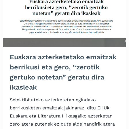
Euskara azterketetako emaitzak
berrikusi eta gero, “zerotik
gertuko notetan” geratu dira
ikasleak
Selektibitateko azterketetan egindako
berrikusketen emaitzak jakinarazi ditu EHUk.
Euskara eta Literatura II ikasgaiko azterketan
zero atera zutenek ez dute alde handirik atera