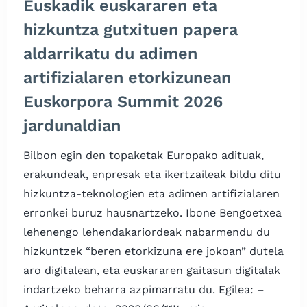
Euskadik euskararen eta
hizkuntza gutxituen papera
aldarrikatu du adimen
artifizialaren etorkizunean
Euskorpora Summit 2026
jardunaldian
Bilbon egin den topaketak Europako adituak,
erakundeak, enpresak eta ikertzaileak bildu ditu
hizkuntza-teknologien eta adimen artifizialaren
erronkei buruz hausnartzeko. Ibone Bengoetxea
lehenengo lehendakariordeak nabarmendu du
hizkuntzek “beren etorkizuna ere jokoan” dutela
aro digitalean, eta euskararen gaitasun digitalak
indartzeko beharra azpimarratu du. Egilea: –