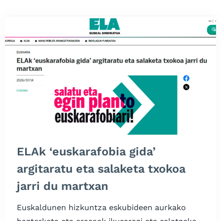
ELAk ‘euskarafobia gida’
argitaratu eta salaketa txokoa
jarri du martxan
Euskaldunen hizkuntza eskubideen aurkako