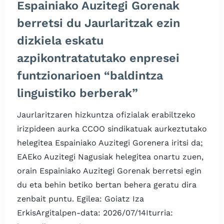
Espainiako Auzitegi Gorenak
berretsi du Jaurlaritzak ezin
dizkiela eskatu
azpikontratatutako enpresei
funtzionarioen “baldintza
linguistiko berberak”
Jaurlaritzaren hizkuntza ofizialak erabiltzeko
irizpideen aurka CCOO sindikatuak aurkeztutako
helegitea Espainiako Auzitegi Gorenera iritsi da;
EAEko Auzitegi Nagusiak helegitea onartu zuen,
orain Espainiako Auzitegi Gorenak berretsi egin
du eta behin betiko bertan behera geratu dira
zenbait puntu. Egilea: Goiatz Iza
ErkisArgitalpen-data: 2026/07/14Iturria: