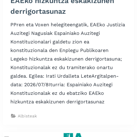
EAEko hizkuntza eskakizunen
derrigortasunaz
PPren eta Voxen helegiteengatik, EAEko Justizia
Auzitegi Nagusiak Espainiako Auzitegi
Konstituzionalari galdetu zion ea
konstituzionala den Enplegu Publikoaren
Legeko hizkuntza eskakizunen derrigortasuna;
Konstituzionalak ez du tramiterako onartu
galdea. Egilea: Irati Urdalleta LeteArgitalpen-
data: 2026/07/8Iturria: Espainiako Auzitegi
Konstituzionalak ez du ebatziko EAEko
hizkuntza eskakizunen derrigortasunaz
Albisteak