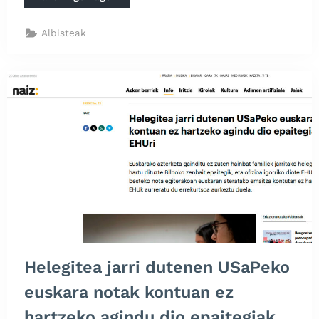
aurkako
oldarraldiaren
hedapena
Albisteak
salatu
eta
euskarazko
eredua
orokortzea
eskatu
dugu
ehunka
lagunek
Bilbon,
Donostian
eta
Gasteizen”
Helegitea jarri dutenen USaPeko
euskara notak kontuan ez
hartzeko agindu dio epaitegiak