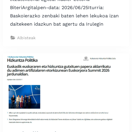
BiteriArgitalpen-data: 2026/06/25Iturria:
Baskoierazko zenbaki baten lehen lekukoa izan
daitekeen idazkun bat agertu da Irulegin
Albisteak