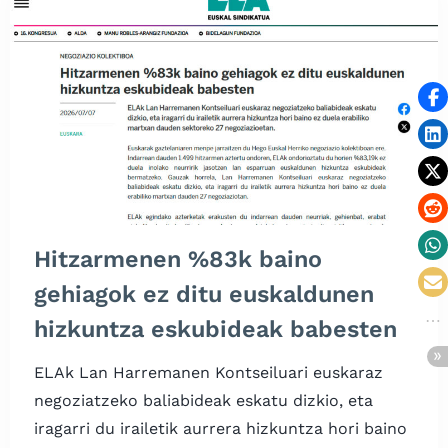
Hitzarmenen %83k baino
gehiagok ez ditu euskaldunen
hizkuntza eskubideak babesten
ELAk Lan Harremanen Kontseiluari euskaraz
negoziatzeko baliabideak eskatu dizkio, eta
iragarri du irailetik aurrera hizkuntza hori baino