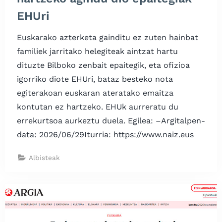
EHUri
Euskarako azterketa gainditu ez zuten hainbat
familiek jarritako helegiteak aintzat hartu
dituzte Bilboko zenbait epaitegik, eta ofizioa
igorriko diote EHUri, bataz besteko nota
egiterakoan euskaran ateratako emaitza
kontutan ez hartzeko. EHUk aurreratu du
errekurtsoa aurkeztu duela. Egilea: –Argitalpen-
data: 2026/06/29Iturria: https://www.naiz.eus
Albisteak