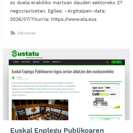
ez duela erabiliko martxan dauden sektoreko 27
negoziazioetan. Egilea: –Argitalpen-data:
2026/07/7Iturria: https://www.ela.eus
Albisteak
Euskal Enplegu Publikoaren