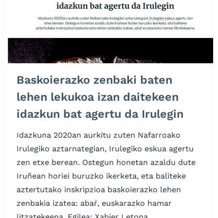
Baskoierazko zenbaki baten
lehen lekukoa izan daitekeen
idazkun bat agertu da Irulegin
Idazkuna 2020an aurkitu zuten Nafarroako
Irulegiko aztarnategian, Irulegiko eskua agertu
zen etxe berean. Ostegun honetan azaldu dute
Iruñean horiei buruzko ikerketa, eta baliteke
aztertutako inskripzioa baskoierazko lehen
zenbakia izatea: abaŕ, euskarazko hamar
litzatekeena. Egilea: Xabier Letona