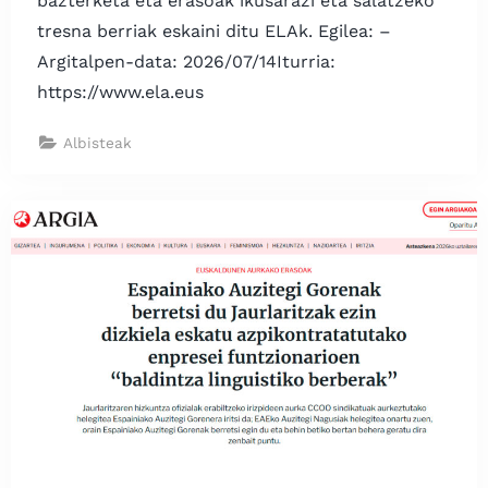
bazterketa eta erasoak ikusarazi eta salatzeko
tresna berriak eskaini ditu ELAk. Egilea: –
Argitalpen-data: 2026/07/14Iturria:
https://www.ela.eus
Albisteak