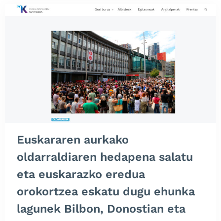
Euskararen aurkako
oldarraldiaren hedapena salatu
eta euskarazko eredua
orokortzea eskatu dugu ehunka
lagunek Bilbon, Donostian eta