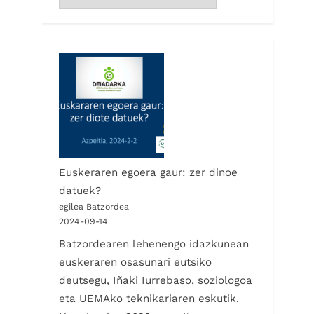
Euskeraren egoera gaur: zer dinoe
datuek?
egilea Batzordea
2024-09-14
Batzordearen lehenengo idazkunean
euskeraren osasunari eutsiko
deutsegu, Iñaki Iurrebaso, soziologoa
eta UEMAko teknikariaren eskutik.