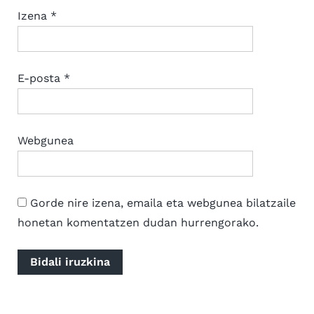
Izena
*
E-posta
*
Webgunea
Gorde nire izena, emaila eta webgunea bilatzaile
honetan komentatzen dudan hurrengorako.