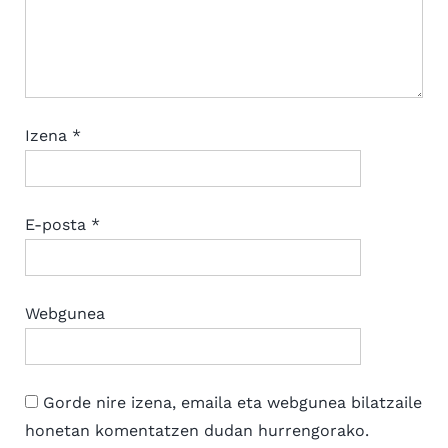
Izena
*
E-posta
*
Webgunea
Gorde nire izena, emaila eta webgunea bilatzaile
honetan komentatzen dudan hurrengorako.