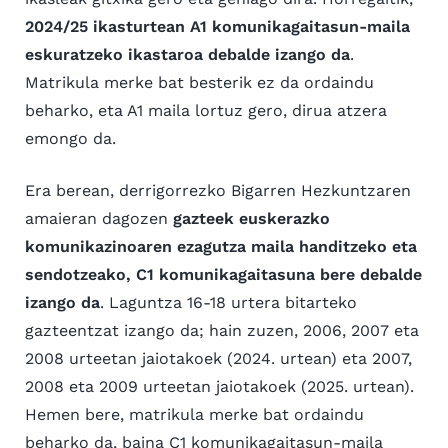
2024/25 ikasturtean A1 komunikagaitasun-maila
eskuratzeko ikastaroa debalde izango da
.
Matrikula merke bat besterik ez da ordaindu
beharko, eta A1 maila lortuz gero, dirua atzera
emongo da.
Era berean, derrigorrezko Bigarren Hezkuntzaren
amaieran dagozen
gazteek euskerazko
komunikazinoaren ezagutza maila handitzeko eta
sendotzeako, C1 komunikagaitasuna bere debalde
izango da
. Laguntza 16-18 urtera bitarteko
gazteentzat izango da; hain zuzen, 2006, 2007 eta
2008 urteetan jaiotakoek (2024. urtean) eta 2007,
2008 eta 2009 urteetan jaiotakoek (2025. urtean).
Hemen bere, matrikula merke bat ordaindu
beharko da, baina C1 komunikagaitasun-maila