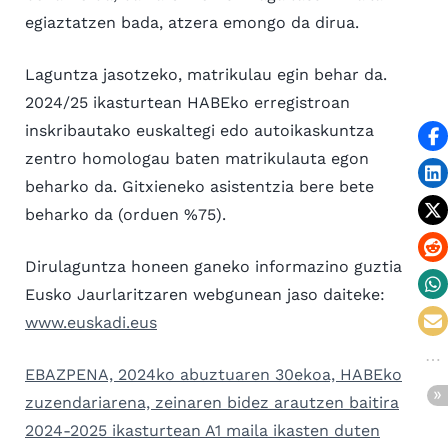
egiaztatzen bada, atzera emongo da dirua.
Laguntza jasotzeko, matrikulau egin behar da.
2024/25 ikasturtean HABEko erregistroan
inskribautako euskaltegi edo autoikaskuntza
zentro homologau baten matrikulauta egon
beharko da. Gitxieneko asistentzia bere bete
beharko da (orduen %75).
Dirulaguntza honeen ganeko informazino guztia
Eusko Jaurlaritzaren webgunean jaso daiteke:
www.euskadi.eus
EBAZPENA, 2024ko abuztuaren 30ekoa, HABEko
zuzendariarena, zeinaren bidez arautzen baitira
2024-2025 ikasturtean A1 maila ikasten duten