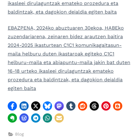
ikasleei dirulaguntzak emateko prozedura eta
baldintzak, eta dagokion deialdia egiten baita
EBAZPENA, 2024ko abuztuaren 30ekoa, HABEko
zuzendariarena, zeinaren bidez arautzen baitira
2024-2025 ikasturtean C1C1 komunikagaitasun-
maila helburu duten ikastaroak egiteko C1C1
helburu-maila eta abiapuntu-maila jakin bat duten
16-18 urteko ikasleei dirulaguntzak emateko
prozedura eta baldintzak, eta dagokion deialdia
egiten baita
Blog