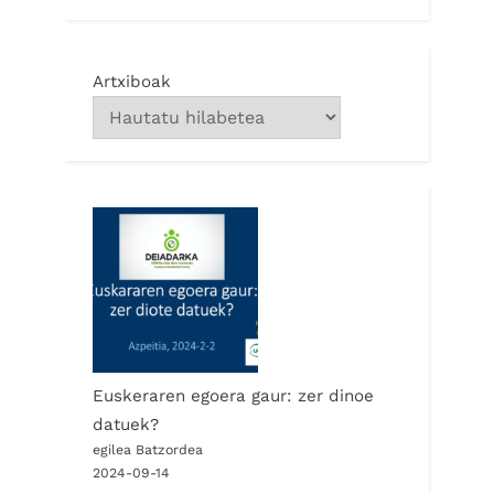
Artxiboak
Euskeraren egoera gaur: zer dinoe
datuek?
egilea Batzordea
2024-09-14