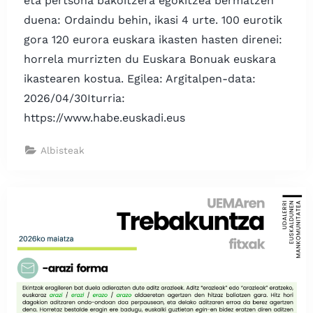
eta pertsona bakoitzera egokitzea bermatzen
duena: Ordaindu behin, ikasi 4 urte. 100 eurotik
gora 120 eurora euskara ikasten hasten direnei:
horrela murrizten du Euskara Bonuak euskara
ikastearen kostua. Egilea: Argitalpen-data:
2026/04/30Iturria:
https://www.habe.euskadi.eus
Albisteak