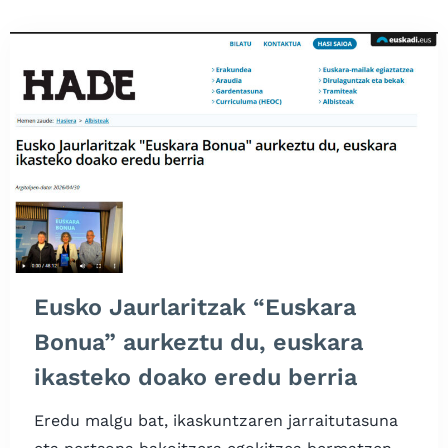
Eusko Jaurlaritzak “Euskara
Bonua” aurkeztu du, euskara
ikasteko doako eredu berria
Eredu malgu bat, ikaskuntzaren jarraitutasuna