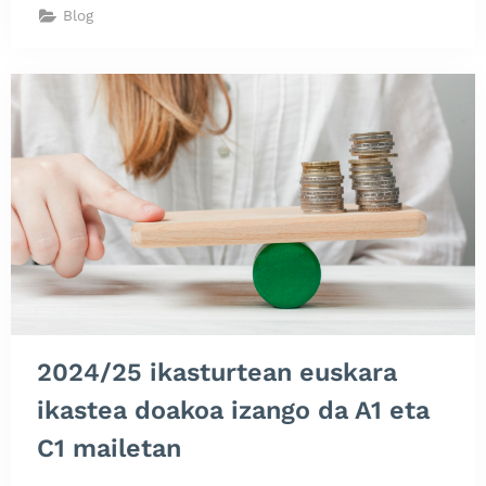
Gatikan”
Blog
2024/25 ikasturtean euskara
ikastea doakoa izango da A1 eta
C1 mailetan