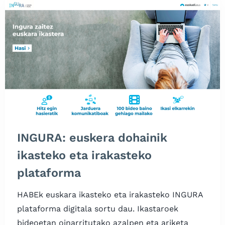
eta
C1
mailetan”
INGURA: euskera dohainik
ikasteko eta irakasteko
plataforma
HABEk euskara ikasteko eta irakasteko INGURA
plataforma digitala sortu dau. Ikastaroek
bideoetan oinarritutako azalpen eta ariketa