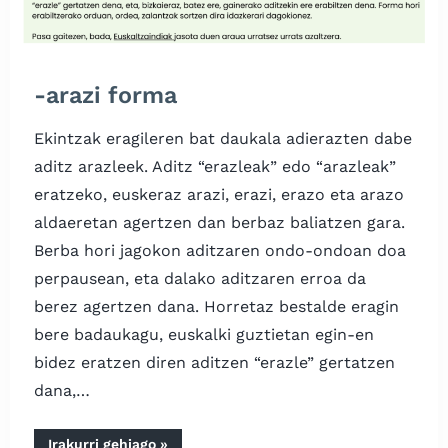
-arazi forma
Ekintzak eragileren bat daukala adierazten dabe
aditz arazleek. Aditz “erazleak” edo “arazleak”
eratzeko, euskeraz arazi, erazi, erazo eta arazo
aldaeretan agertzen dan berbaz baliatzen gara.
Berba hori jagokon aditzaren ondo-ondoan doa
perpausean, eta dalako aditzaren erroa da
berez agertzen dana. Horretaz bestalde eragin
bere badaukagu, euskalki guztietan egin-en
bidez eratzen diren aditzen “erazle” gertatzen
dana,…
“-
Irakurri gehiago
»