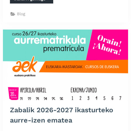
arazi
forma”
Blog
Zabalik 2026-2027 ikasturteko
aurre-izen ematea