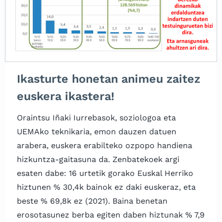
Ikasturte honetan animeu zaitez
euskera ikastera!
Oraintsu Iñaki Iurrebasok, soziologoa eta
UEMAko teknikaria, emon dauzen datuen
arabera, euskera erabilteko ozpopo handiena
hizkuntza-gaitasuna da. Zenbatekoek argi
esaten dabe: 16 urtetik gorako Euskal Herriko
hiztunen % 30,4k bainok ez daki euskeraz, eta
beste % 69,8k ez (2021). Baina benetan
erosotasunez berba egiten daben hiztunak % 7,9