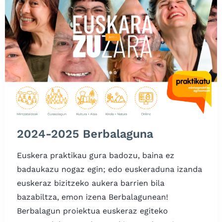
2024-2025 Berbalaguna
Euskera praktikau gura badozu, baina ez
badaukazu nogaz egin; edo euskeraduna izanda
euskeraz bizitzeko aukera barrien bila
bazabiltza, emon izena Berbalagunean!​
Berbalagun proiektua euskeraz egiteko