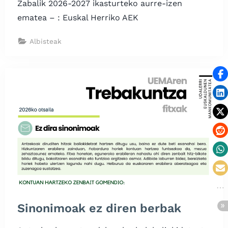
Zabalik 2026-2027 ikasturteko aurre-izen
ematea – : Euskal Herriko AEK
Albisteak
Sinonimoak ez diren berbak