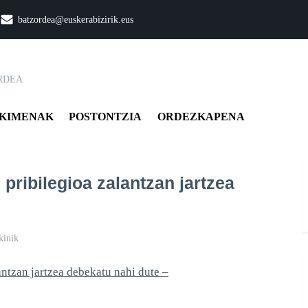
batzordea@euskerabizirik.eus
RDEA
KIMENAK
POSTONTZIA
ORDEZKAPENA
 pribilegioa zalantzan jartzea
Auzitegiek
kinik
gaztelaniaren
antzan jartzea debekatu nahi dute –
pribilegioa
zalantzan
jartzea