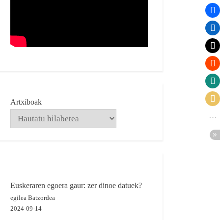
Artxiboak
Euskeraren egoera gaur: zer dinoe datuek?
egilea Batzordea
2024-09-14