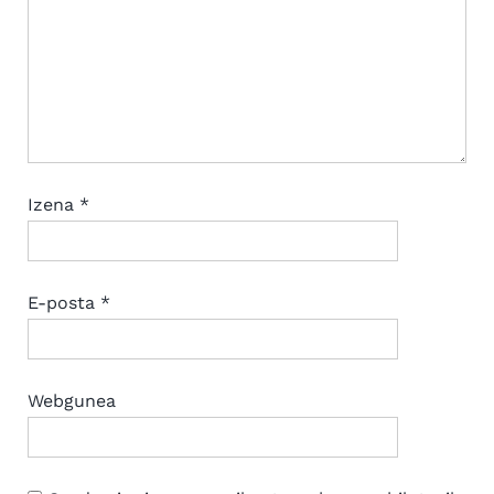
Izena
*
E-posta
*
Webgunea