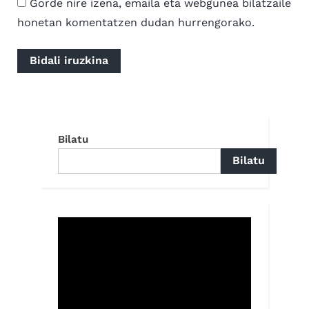
Gorde nire izena, emaila eta webgunea bilatzaile
honetan komentatzen dudan hurrengorako.
Bilatu
Bilatu