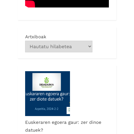
Artxiboak
Euskeraren egoera gaur: zer dinoe
datuek?