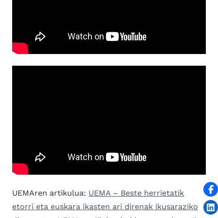
UEMAren artikulua:
UEMA – Beste herrietatik
etorri eta euskara ikasten ari direnak ikusaraziko