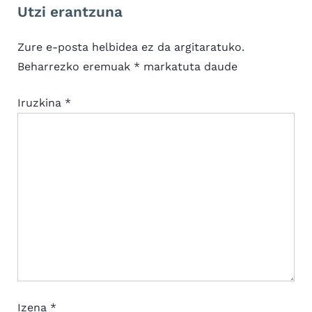
Utzi erantzuna
s
o
P
s
Zure e-posta helbidea ez da argitaratuko.
o
t
Beharrezko eremuak
*
markatuta daude
s
:
t
Iruzkina
*
:
Izena
*