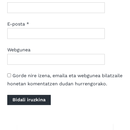
E-posta
*
Webgunea
Gorde nire izena, emaila eta webgunea bilatzaile
honetan komentatzen dudan hurrengorako.