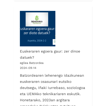
Euskeraren egoera gaur: zer dinoe
datuek?
egilea Batzordea
2024-09-14
Batzordearen lehenengo idazkunean
euskeraren osasunari eutsiko
deutsegu, Iñaki Iurrebaso, soziologoa
eta UEMAko teknikariaren eskutik.
Honetarako, 2023an argitara