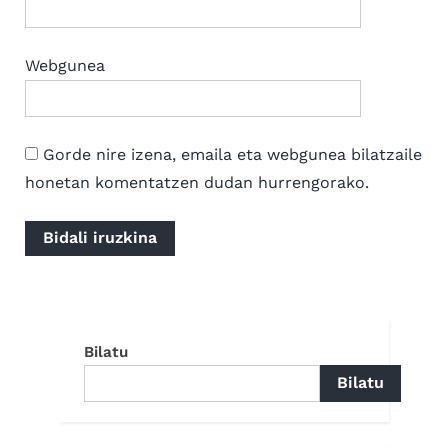
Webgunea
Gorde nire izena, emaila eta webgunea bilatzaile
honetan komentatzen dudan hurrengorako.
Bilatu
Bilatu