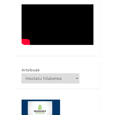
Artxiboak