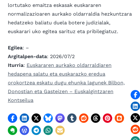
eskatu
lortutako emaitza eskasak euskararen
dugu
normalizazioaren aurkako oldarraldia hezkuntzara
ehunka
hedatzeko baliatu duela botere judizialak,
lagunek
euskarari uko egitea sarituz eta pribilegiatuz.
Bilbon,
Donostian
eta
Egilea
: –
Gasteizen
Argitalpen-data
: 2026/07/2
sarreran
Iturria
:
Euskararen aurkako oldarraldiaren
hedapena salatu eta euskarazko eredua
orokortzea eskatu dugu ehunka lagunek Bilbon,
Donostian eta Gasteizen – Euskalgintzaren
Kontseilua