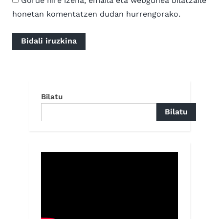
Gorde nire izena, emaila eta webgunea bilatzaile
honetan komentatzen dudan hurrengorako.
Bilatu
Bilatu