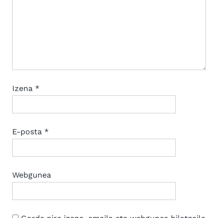
Izena
*
E-posta
*
Webgunea