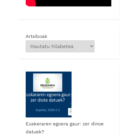
Artxiboak
Euskeraren egoera gaur: zer dinoe
datuek?