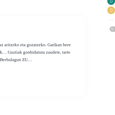
az aritzeko eta gozatzeko. Gatikan bere
nak… Guztiak gonbidatuta zaudete, tarte
ra! Berbalagun ZU…