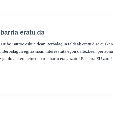
barria eratu da
 Uribe Butroe eskualdean Berbalagun taldeak eratu dira eusker
ira. Berbalagun egitasmoan interesatuta egon daitezkeen pertso
z galdu aukera: etorri, parte hartu eta gozatu! Euskara ZU za