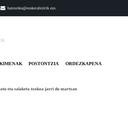
batzordea@euskerabizirik.eus
EA
KIMENAK
POSTONTZIA
ORDEZKAPENA
atu eta salaketa txokoa jarri du martxan