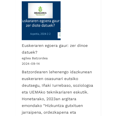
Euskeraren egoera gaur: zer dinoe
datuek?
egilea Batzordea
2024-09-14
Batzordearen lehenengo idazkunean
euskeraren osasunari eutsiko
deutsegu, Iñaki Iurrebaso, soziologoa
eta UEMAko teknikariaren eskutik.
Honetarako, 2023an argitara
emondako “Hizkuntza gutxituen
jarraipena, ordezkapena eta