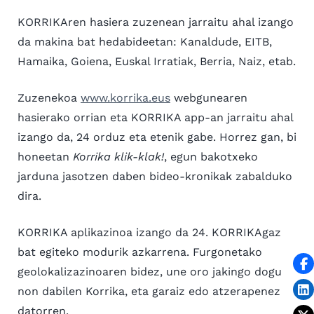
KORRIKAren hasiera zuzenean jarraitu ahal izango
da makina bat hedabideetan: Kanaldude, EITB,
Hamaika, Goiena, Euskal Irratiak, Berria, Naiz, etab.
Zuzenekoa
www.korrika.eus
webgunearen
hasierako orrian eta KORRIKA app-an jarraitu ahal
izango da, 24 orduz eta etenik gabe. Horrez gan, bi
honeetan
Korrika klik-klak!
, egun bakotxeko
jarduna jasotzen daben bideo-kronikak zabalduko
dira.
KORRIKA aplikazinoa izango da 24. KORRIKAgaz
bat egiteko modurik azkarrena. Furgonetako
geolokalizazinoaren bidez, une oro jakingo dogu
non dabilen Korrika, eta garaiz edo atzerapenez
datorren.