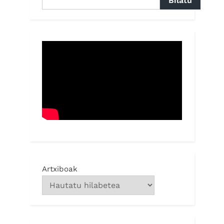
Bilatu
Artxiboak