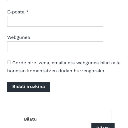
E-posta
*
Webgunea
Gorde nire izena, emaila eta webgunea bilatzaile
honetan komentatzen dudan hurrengorako.
Bilatu