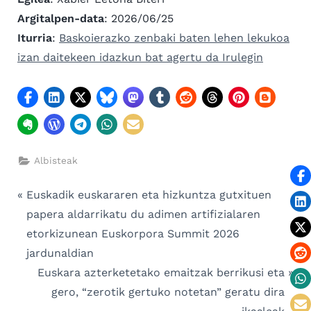
sarreran
Argitalpen-data
: 2026/06/25
Iturria
:
Baskoierazko zenbaki baten lehen lekukoa
izan daitekeen idazkun bat agertu da Irulegin
Albisteak
Bidalketetan
P
Euskadik euskararen eta hizkuntza gutxituen
r
papera aldarrikatu du adimen artifizialaren
zehar
e
etorkizunean Euskorpora Summit 2026
nabigatu
v
jardunaldian
i
N
Euskara azterketetako emaitzak berrikusi eta
o
e
gero, “zerotik gertuko notetan” geratu dira
u
x