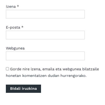
Izena
*
E-posta
*
Webgunea
Gorde nire izena, emaila eta webgunea bilatzaile
honetan komentatzen dudan hurrengorako.