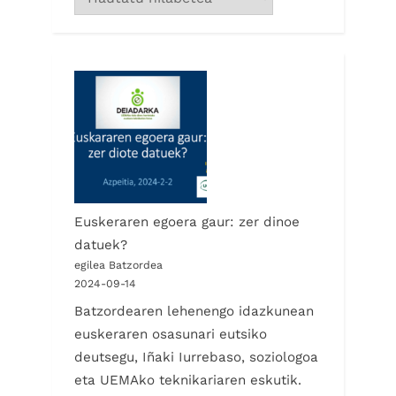
Euskeraren egoera gaur: zer dinoe
datuek?
egilea Batzordea
2024-09-14
Batzordearen lehenengo idazkunean
euskeraren osasunari eutsiko
deutsegu, Iñaki Iurrebaso, soziologoa
eta UEMAko teknikariaren eskutik.