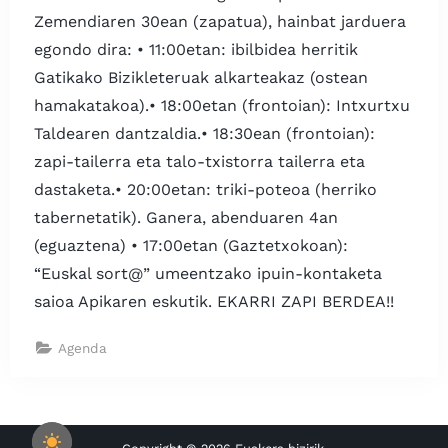
Zemendiaren 30ean (zapatua), hainbat jarduera
egondo dira:​ • 11:00etan: ibilbidea herritik
Gatikako Bizikleteruak alkarteakaz (ostean
hamakatakoa).• 18:00etan (frontoian): Intxurtxu
Taldearen dantzaldia.• 18:30ean (frontoian)​:
zapi-tailerra eta talo-txistorra tailerra eta
dastaketa.• 20:00etan: triki-poteoa (herriko
tabernetatik). Ganera, abenduaren 4an
(eguaztena) • 17:00etan (Gaztetxokoan):
“Euskal sort@” umeentzako ipuin-kontaketa
saioa Apikaren eskutik. EKARRI ZAPI BERDEA!!
Agenda