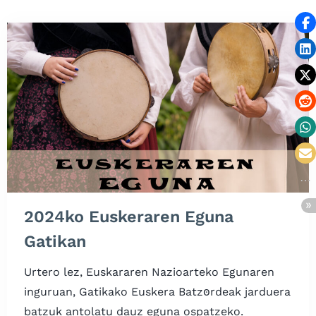
2024ko Euskeraren Eguna
Gatikan
Urtero lez, Euskararen Nazioarteko Egunaren
inguruan, Gatikako Euskera Batzꙩ​rdeak jarduera
batzuk antolatu dauz eguna ospatzeko.​​