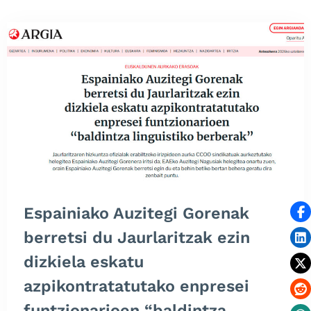
Espainiako Auzitegi Gorenak
berretsi du Jaurlaritzak ezin
dizkiela eskatu
azpikontratatutako enpresei
funtzionarioen “baldintza