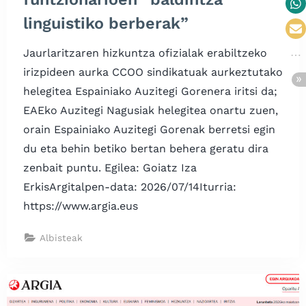
linguistiko berberak”
Jaurlaritzaren hizkuntza ofizialak erabiltzeko
irizpideen aurka CCOO sindikatuak aurkeztutako
helegitea Espainiako Auzitegi Gorenera iritsi da;
EAEko Auzitegi Nagusiak helegitea onartu zuen,
orain Espainiako Auzitegi Gorenak berretsi egin
du eta behin betiko bertan behera geratu dira
zenbait puntu. Egilea: Goiatz Iza
ErkisArgitalpen-data: 2026/07/14Iturria:
https://www.argia.eus
Albisteak