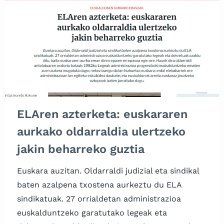
ELAren azterketa: euskararen
aurkako oldarraldia ulertzeko
jakin beharreko guztia
Euskara auzitan. Oldarraldi judizial eta sindikal
baten azalpena txostena aurkeztu du ELA
sindikatuak. 27 orrialdetan administrazioa
euskalduntzeko garatutako legeak eta