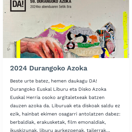
2024 Durangoko Azoka
Beste urte batez, hemen daukagu DA!
Durangoko Euskal Liburu eta Disko Azoka
Euskal Herria osoko argitaletxeak batzen
dauzen azoka da. Liburuak eta diskoak saldu ez
ezik, hainbat ekimen osagarri antolatzen dabez:
berbaldiak, erakusketak, film emonaldiak,
ikuskizunak, liburu aurkezpenak, tailerrak…