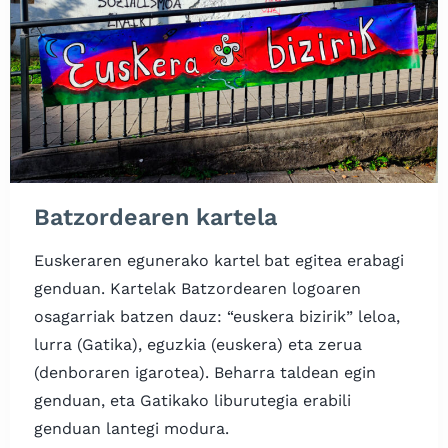
Batzordearen kartela
Euskeraren egunerako kartel bat egitea erabagi
genduan. Kartelak Batzordearen logoaren
osagarriak batzen dauz: “euskera bizirik” leloa,
lurra (Gatika), eguzkia (euskera) eta zerua
(denboraren igarotea). Beharra taldean egin
genduan, eta Gatikako liburutegia erabili
genduan lantegi modura.