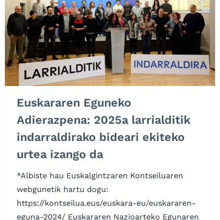
Euskararen Eguneko
Adierazpena: 2025a larrialditik
indarraldirako bideari ekiteko
urtea izango da
*Albiste hau Euskalgintzaren Kontseiluaren
webgunetik hartu dogu:
https://kontseilua.eus/euskara-eu/euskararen-
eguna-2024/ Euskararen Nazioarteko Egunaren