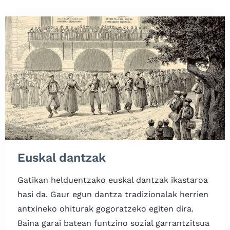
Euskal dantzak
Gatikan helduentzako euskal dantzak ikastaroa
hasi da. Gaur egun dantza tradizionalak herrien
antxineko ohiturak gogoratzeko egiten dira.
Baina garai batean funtzino sozial garrantzitsua