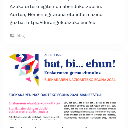
Azoka urtero egiten da abenduko zubian.
Aurten, Hemen egitaraua eta informazino
guztia: https://durangokoazoka.eus/eu
Blog