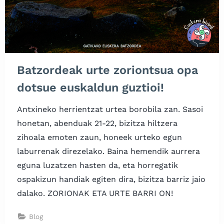
Batzordeak urte zoriontsua opa
dotsue euskaldun guztioi!
Antxineko herrientzat urtea borobila zan. Sasoi
honetan, abenduak 21-22, bizitza hiltzera
zihoala emoten zaun, honeek urteko egun
laburrenak direzelako. Baina hemendik aurrera
eguna luzatzen hasten da, eta horregatik
ospakizun handiak egiten dira, bizitza barriz jaio
dalako. ZORIONAK ETA URTE BARRI ON!
Blog