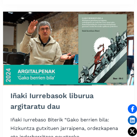
Iñaki Iurrebasok liburua
argitaratu dau
Iñaki Iurrebaso Biterik “Gako berrien bila:
Hizkuntza gutxituen jarraipena, ordezkapena
eta indarberritzea neurtzeko